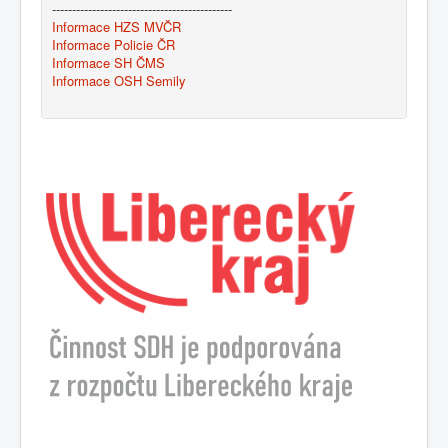
---------------------------------------------
Informace HZS MVČR
Informace Policie ČR
Informace SH ČMS
Informace OSH Semily