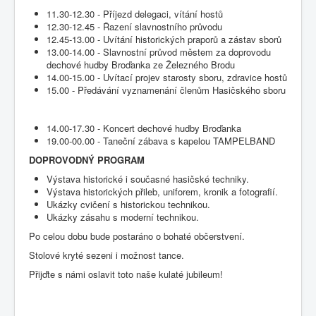
11.30-12.30 - Příjezd delegaci, vítání hostů
12.30-12.45 - Řazení slavnostního průvodu
12.45-13.00 - Uvítání historických praporů a zástav sborů
13.00-14.00 - Slavnostní průvod městem za doprovodu
dechové hudby Broďanka ze Železného Brodu
14.00-15.00 - Uvítací projev starosty sboru, zdravice hostů
15.00 - Předávání vyznamenání členům Hasičského sboru
14.00-17.30 - Koncert dechové hudby Broďanka
19.00-00.00 - Taneční zábava s kapelou TAMPELBAND
DOPROVODNÝ PROGRAM
Výstava historické i současné hasičské techniky.
Výstava historických přileb, uniforem, kronik a fotografií.
Ukázky cvičení s historickou technikou.
Ukázky zásahu s moderní technikou.
Po celou dobu bude postaráno o bohaté občerstvení.
Stolové kryté sezeni i možnost tance.
Přijďte s námi oslavit toto naše kulaté jubileum!