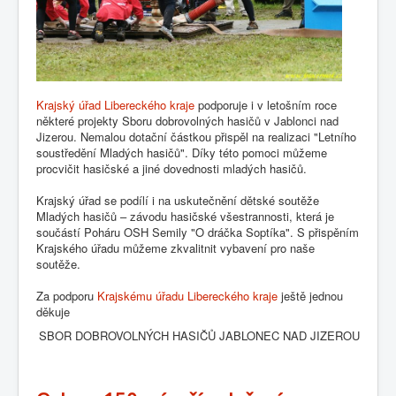
Krajský úřad Libereckého kraje
podporuje i v letošním roce
některé projekty Sboru dobrovolných hasičů v Jablonci nad
Jizerou. Nemalou dotační částkou přispěl na realizaci "Letního
soustředění Mladých hasičů". Díky této pomoci můžeme
procvičit hasičské a jiné dovednosti mladých hasičů.
Krajský úřad se podílí i na uskutečnění dětské soutěže
Mladých hasičů – závodu hasičské všestrannosti, která je
součástí Poháru OSH Semily "O dráčka Soptíka". S přispěním
Krajského úřadu můžeme zkvalitnit vybavení pro naše
soutěže.
Za podporu
Krajskému úřadu Libereckého kraje
ještě jednou
děkuje
SBOR DOBROVOLNÝCH HASIČŮ JABLONEC NAD JIZEROU