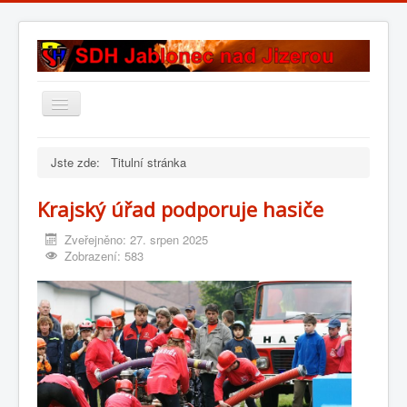
Přepnout
navigaci
Úvod
Jste zde:
Titulní stránka
Historie sboru
Krajský úřad podporuje hasiče
Složení sboru
Zveřejněno: 27. srpen 2025
Fotogalerie
Zobrazení: 583
Kontakt