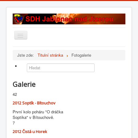
Přepnout
navigaci
Úvod
Jste zde:
Titulní stránka
Fotogalerie
Historie sboru
Složení sboru
Fotogalerie
Galerie
Kontakt
42
2012 Soptík - Bítouchov
První kolo poháru "O dráčka
Soptíka" v Bítouchově.
7
2012 Čistá u Horek