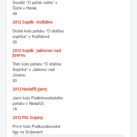
Soutěž "O pohár velite" v
Čisté u Horek
49
2012 Soptík - Košťálov
Druhé kolo poháru "O dráčka
soptíka" v Košťálově
35
2012 Soptík - Jablonec nad
Jizerou
Třetí kolo poháru "O dráčka
Soptíka" v Jablonci nad
Jizerou
20
2012 Nedaříž (Jaro)
Jarní kolo Podkrkonošského
poháru v Nedaříži.
16
2012 PKL Svijany
První kolo Podkozákovské
ligy ve Svijanech