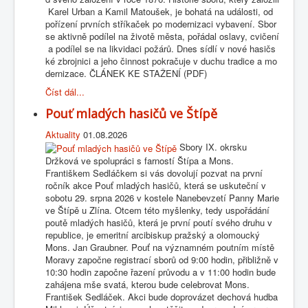
Karel Urban a Kamil Matoušek, je bohatá na události, od
pořízení prvních stříkaček po modernizaci vybavení. Sbor
se aktivně podílel na životě města, pořádal oslavy, cvičení
a podílel se na likvidaci požárů. Dnes sídlí v nové hasičs
ké zbrojnici a jeho činnost pokračuje v duchu tradice a mo
dernizace. ČLÁNEK KE STAŽENÍ (PDF)
Číst dál...
Pouť mladých hasičů ve Štípě
Aktuality
01.08.2026
Sbory IX. okrsku
Držková ve spolupráci s farností Štípa a Mons.
Františkem Sedláčkem si vás dovolují pozvat na první
ročník akce Pouť mladých hasičů, která se uskuteční v
sobotu 29. srpna 2026 v kostele Nanebevzetí Panny Marie
ve Štípě u Zlína. Otcem této myšlenky, tedy uspořádání
poutě mladých hasičů, která je první poutí svého druhu v
republice, je emeritní arcibiskup pražský a olomoucký
Mons. Jan Graubner. Pouť na významném poutním místě
Moravy započne registrací sborů od 9:00 hodin, přibližně v
10:30 hodin započne řazení průvodu a v 11:00 hodin bude
zahájena mše svatá, kterou bude celebrovat Mons.
František Sedláček. Akci bude doprovázet dechová hudba