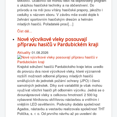
Miklovci. Účastníci se mohou těšit na doprovodný program
s ukázkou hasičské techniky a na občerstvení. Do
průvodu a na mši jsou vítány hasičské prapory, jakožto i
cedulky s názvem sboru. V závěru mše svaté dojde k
žehnání sportovním hasičským dresům a helmám
mladých hasičů. Pořadatelé prosí[…]
Číst dál...
Nové výcvikové vleky posouvají
přípravu hasičů v Pardubickém kraji
Aktuality
01.08.2026
Krajské sdružení hasičů Pardubického kraje letos uvedlo
do provozu dva nové výcvikové vleky, které významně
rozšíří možnosti odborné přípravy mladých hasičů
směřujících do jednotek požární ochrany (JPO) i členů
samotných jednotek. Díky své variabilitě je však mohou
využívat všichni hasiči při odborném výcviku. Jedná se o
dvounápravové vleky s celkovou hmotností 2 500 kg
vybavené hliníkovou skříňovou nástavbou a vnitřním i
vnějším LED osvětlením. Podvozky dodala společnost
Agados, nástavbu a vestavbu realizovala společnost THT
Polička, s. r. o. Od prvního návrhu až po uvedení do