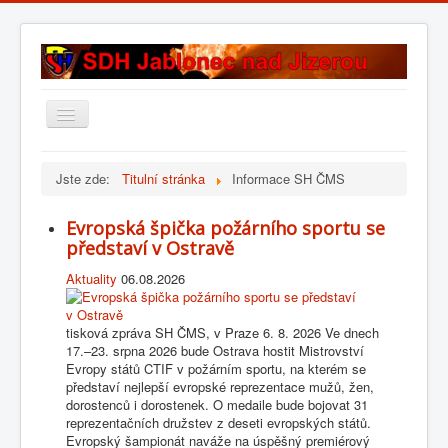
Přepnout
navigaci
Úvod
Jste zde:
Titulní stránka
Informace SH ČMS
Historie sboru
Evropská špička požárního sportu se
Složení sboru
představí v Ostravě
Fotogalerie
Aktuality
06.08.2026
Kontakt
tisková zpráva SH ČMS, v Praze 6. 8. 2026 Ve dnech
17.–23. srpna 2026 bude Ostrava hostit Mistrovství
Evropy států CTIF v požárním sportu, na kterém se
představí nejlepší evropské reprezentace mužů, žen,
dorostenců i dorostenek. O medaile bude bojovat 31
reprezentačních družstev z deseti evropských států.
Evropský šampionát naváže na úspěšný premiérový