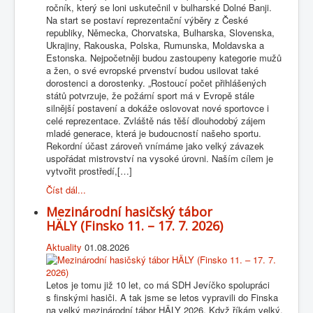
ročník, který se loni uskutečnil v bulharské Dolné Banji.
Na start se postaví reprezentační výběry z České
republiky, Německa, Chorvatska, Bulharska, Slovenska,
Ukrajiny, Rakouska, Polska, Rumunska, Moldavska a
Estonska. Nejpočetněji budou zastoupeny kategorie mužů
a žen, o své evropské prvenství budou usilovat také
dorostenci a dorostenky. „Rostoucí počet přihlášených
států potvrzuje, že požární sport má v Evropě stále
silnější postavení a dokáže oslovovat nové sportovce i
celé reprezentace. Zvláště nás těší dlouhodobý zájem
mladé generace, která je budoucností našeho sportu.
Rekordní účast zároveň vnímáme jako velký závazek
uspořádat mistrovství na vysoké úrovni. Naším cílem je
vytvořit prostředí,[…]
Číst dál...
Mezinárodní hasičský tábor
HÄLY (Finsko 11. – 17. 7. 2026)
Aktuality
01.08.2026
Letos je tomu již 10 let, co má SDH Jevíčko spolupráci
s finskými hasiči. A tak jsme se letos vypravili do Finska
na velký mezinárodní tábor HÄLY 2026. Když říkám velký,