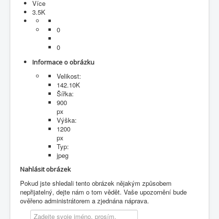
Více
3.5K
0
0
Informace o obrázku
Velikost:
142.10K
Šířka:
900
px
Výška:
1200
px
Typ:
jpeg
Nahlásit obrázek
Pokud jste shledali tento obrázek nějakým způsobem
nepřijatelný, dejte nám o tom vědět. Vaše upozornění bude
ověřeno administrátorem a zjednána náprava.