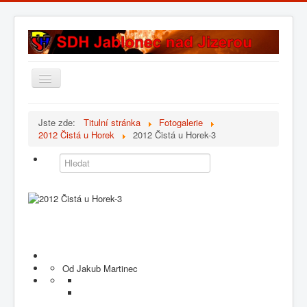
Přepnout
navigaci
Úvod
Jste zde:
Titulní stránka
Fotogalerie
2012 Čistá u Horek
2012 Čistá u Horek-3
Historie sboru
Složení sboru
Fotogalerie
Kontakt
Od Jakub Martinec