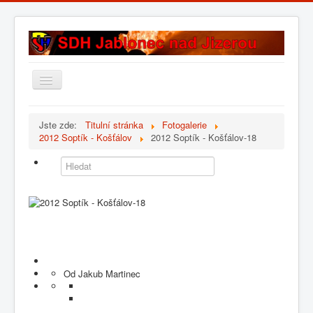
Přepnout
navigaci
Úvod
Jste zde:
Titulní stránka
Fotogalerie
2012 Soptík - Košťálov
2012 Soptík - Košťálov-18
Historie sboru
Složení sboru
Fotogalerie
Kontakt
Od Jakub Martinec