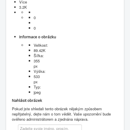
Více
3.2K
0
0
Informace o obrázku
Velikost:
89.42K
Šířka:
355
px
Výška:
533
px
Typ:
jpeg
Nahlásit obrázek
Pokud jste shledali tento obrázek nějakým způsobem
nepřijatelný, dejte nám o tom vědět. Vaše upozornění bude
ověřeno administrátorem a zjednána náprava.