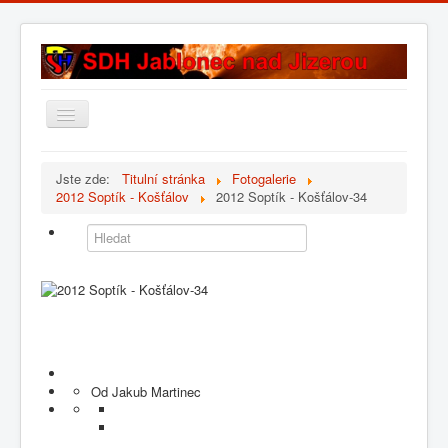
Přepnout
navigaci
Úvod
Jste zde:
Titulní stránka
Fotogalerie
2012 Soptík - Košťálov
2012 Soptík - Košťálov-34
Historie sboru
Složení sboru
Fotogalerie
Kontakt
Od Jakub Martinec