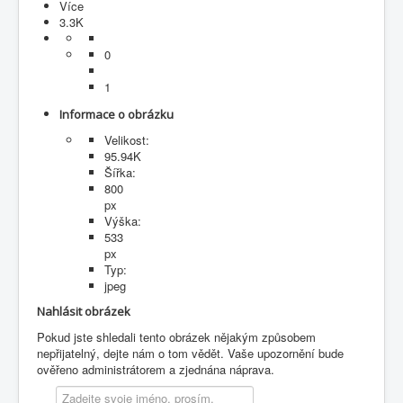
Více
3.3K
0
1
Informace o obrázku
Velikost:
95.94K
Šířka:
800
px
Výška:
533
px
Typ:
jpeg
Nahlásit obrázek
Pokud jste shledali tento obrázek nějakým způsobem
nepřijatelný, dejte nám o tom vědět. Vaše upozornění bude
ověřeno administrátorem a zjednána náprava.