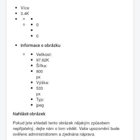
Více
3.4K
0
0
Informace o obrázku
Velikost:
97.62K
Šířka:
800
px
Výška:
533
px
Typ:
jpeg
Nahlásit obrázek
Pokud jste shledali tento obrázek nějakým způsobem
nepřijatelný, dejte nám o tom vědět. Vaše upozornění bude
ověřeno administrátorem a zjednána náprava.