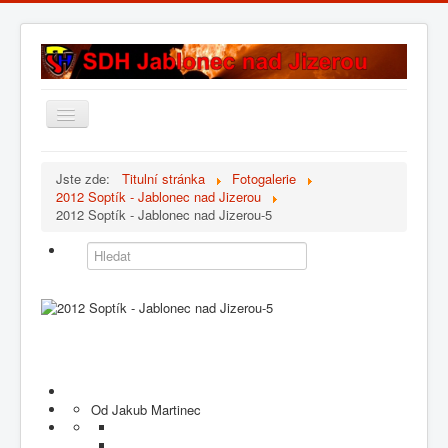
Přepnout
navigaci
Úvod
Jste zde:
Titulní stránka
Fotogalerie
2012 Soptík - Jablonec nad Jizerou
Historie sboru
2012 Soptík - Jablonec nad Jizerou-5
Složení sboru
Fotogalerie
Kontakt
Od Jakub Martinec