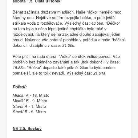
sobota 1.5. Čistá u Horek
Běhat začínala družstva mladších. Naše "áčko" nemělo moc
šťastný den. Nejdříve se jím rozpojila béčka, a poté ještě
stříkala voda z rozdělovače. Výsledný čas:
46.56s
. "Béčko"
na tom bylo o něco lépe, jediná chybička byla také v
rozdělovači, na který se na základně dlouho zapojoval jeden
proud. Nakonec vše ostatní proběhlo v pořádku a naše "béčka"
dokončili disciplínu v čase:
31.00
s.
Poté přišli na řadu starší. "Áčku" se útok velice povedl. Vše
proběhlo bez žádného zaváhání a tak útok dokončili v čase:
16.88s
. "Béčko" dopadlo také pěkně. Sice to bylo o něco
pomalejší, ale to tolik nevadí. Výsledný čas:
21.31s
Pořadí:
Mladší A
- 18. Místo
Mladší B
- 9. Místo
Starší A
- 1. Místo
Starší B
- 5. Místo
NE 2.5. Bozkov