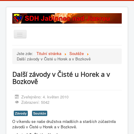
Přepnout
navigaci
Úvod
Jste zde:
Titulní stránka
Soutěže
Další závody v Čisté u Horek a v Bozkově
Historie sboru
Složení sboru
Další závody v Čisté u Horek a v
Fotogalerie
Bozkově
Kontakt
Zveřejněno: 4. květen 2010
Zobrazení: 5042
Závody
Soutěže
O víkendu se naše družstva mladších a starších zúčastnila
závodů v Čisté u Horek a v Bozkově.