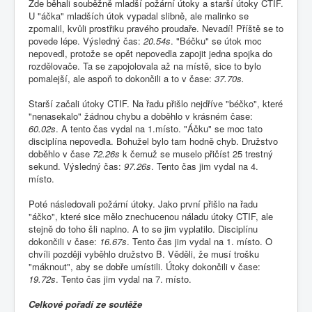
Zde běhali souběžně mladší požární útoky a starší útoky CTIF.
U "áčka" mladších útok vypadal slibně, ale malinko se
zpomalil, kvůli prostřiku pravého proudaře. Nevadí! Příště se to
povede lépe. Výsledný čas:
20.54s
. "Béčku" se útok moc
nepovedl, protože se opět nepovedla zapojit jedna spojka do
rozdělovače. Ta se zapojolovala až na místě, sice to bylo
pomalejší, ale aspoň to dokončili a to v čase:
37.70s.
Starší začali útoky CTIF. Na řadu přišlo nejdříve "béčko", které
"nenasekalo" žádnou chybu a doběhlo v krásném čase:
60.02s
. A tento čas vydal na 1.místo. "Áčku" se moc tato
disciplína nepovedla. Bohužel bylo tam hodně chyb. Družstvo
doběhlo v čase
72.26s
k čemuž se muselo přičíst 25 trestný
sekund. Výsledný čas:
97.26s
. Tento čas jim vydal na 4.
místo.
Poté následovali požární útoky. Jako první přišlo na řadu
"áčko", které sice mělo znechucenou náladu útoky CTIF, ale
stejně do toho šli naplno. A to se jim vyplatilo. Disciplínu
dokončili v čase:
16.67s
. Tento čas jim vydal na 1. místo. O
chvíli později vyběhlo družstvo B. Věděli, že musí trošku
"máknout", aby se dobře umístili. Útoky dokončili v čase:
19.72s
. Tento čas jim vydal na 7. místo.
Celkové pořadí ze soutěže